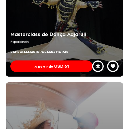
Masterclass de Dança Adjaruli
Experiência
ESPECIAL
MASTERCLASS
2 HORAS
USD
61
A partir de