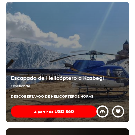
Escapada de Helicóptero a Kazbegi
Experiência
DESCOBERTA
VOO DE HELICÓPTERO
2 HORAS
USD
860
A partir de