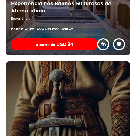
Experiência nos Banhos Sulfurosos de
Abanotubani
Experiência
ESPECIAL
RELAXAMENTO
1 HORAS
USD
34
A partir de