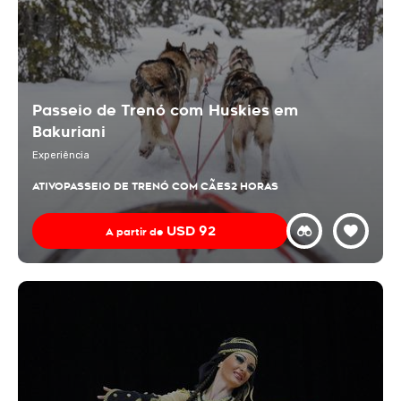
Passeio de Trenó com Huskies em
Bakuriani
Experiência
ATIVO
PASSEIO DE TRENÓ COM CÃES
2 HORAS
USD
92
A partir de