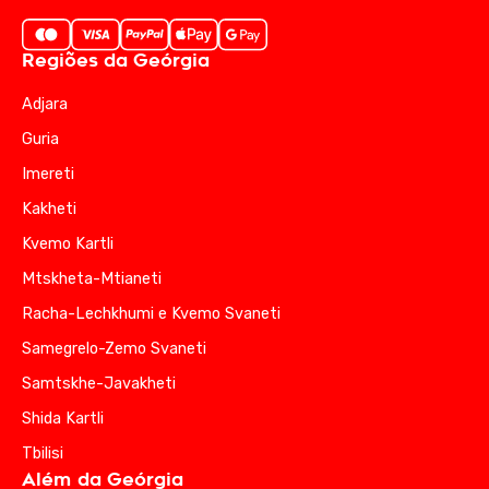
Regiões da Geórgia
Adjara
Guria
Imereti
Kakheti
Kvemo Kartli
Mtskheta-Mtianeti
Racha-Lechkhumi e Kvemo Svaneti
Samegrelo-Zemo Svaneti
Samtskhe-Javakheti
Shida Kartli
Tbilisi
Além da Geórgia