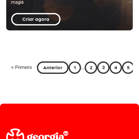
magia
Criar agora
Anterior
1
...
2
3
4
5
« Primeiro