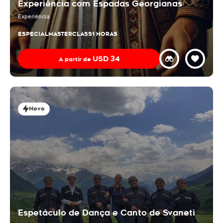
Experiência com Espadas Georgianas
Experiência
ESPECIAL
MASTERCLASS
1 HORAS
USD
34
A partir de
Novo
Espetáculo de Dança e Canto de Svaneti