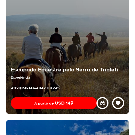
Escapada Equestre pela Serra de Trialeti
Experiência
ATIVO
CAVALGADA
7 HORAS
USD
149
A partir de