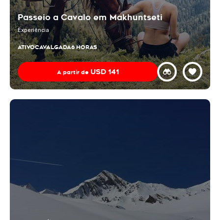
Passeio a Cavalo em Makhuntseti
Experiência
ATIVO
CAVALGADA
6 HORAS
USD
141
A partir de