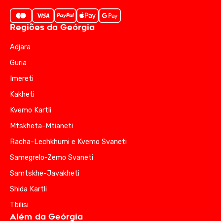
Regiões da Geórgia
Adjara
Guria
Imereti
Kakheti
Kvemo Kartli
Mtskheta-Mtianeti
Racha-Lechkhumi e Kvemo Svaneti
Samegrelo-Zemo Svaneti
Samtskhe-Javakheti
Shida Kartli
Tbilisi
Além da Geórgia