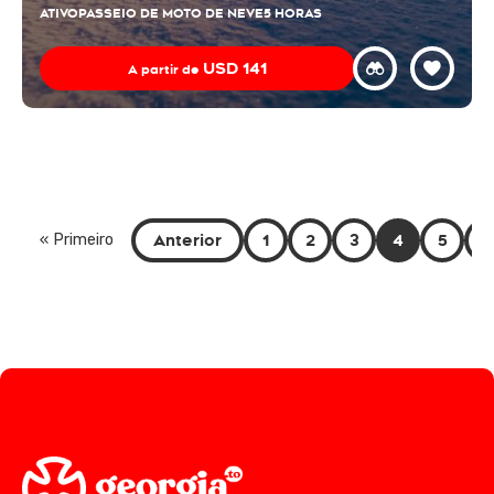
ATIVO
PASSEIO DE MOTO DE NEVE
5 HORAS
USD
141
A partir de
Anterior
1
2
3
4
5
6
« Primeiro