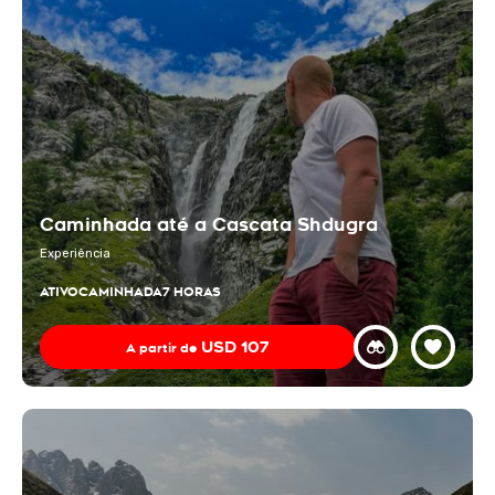
Caminhada até a Cascata Shdugra
Experiência
ATIVO
CAMINHADA
7 HORAS
USD
107
A partir de