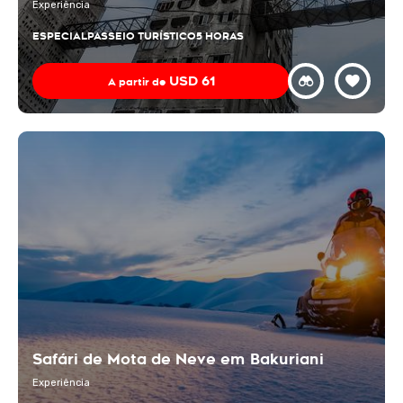
Experiência
ESPECIAL
PASSEIO TURÍSTICO
5 HORAS
USD
61
A partir de
Safári de Mota de Neve em Bakuriani
Experiência