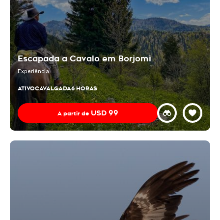
Escapada a Cavalo em Borjomi
Experiência
ATIVO
CAVALGADA
6 HORAS
USD
99
A partir de