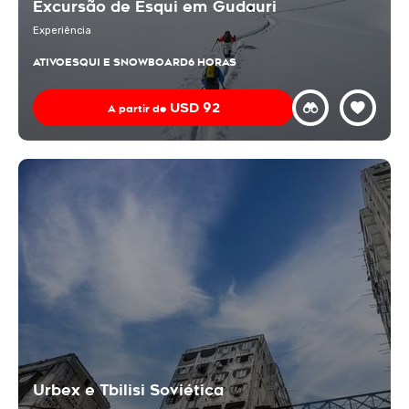
Excursão de Esqui em Gudauri
Experiência
ATIVO
ESQUI E SNOWBOARD
6 HORAS
USD
92
A partir de
Urbex e Tbilisi Soviética