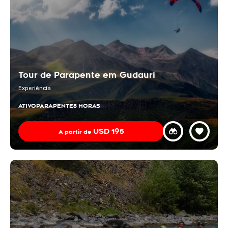
Tour de Parapente em Gudauri
Experiência
ATIVO
PARAPENTE
8 HORAS
USD
195
A partir de