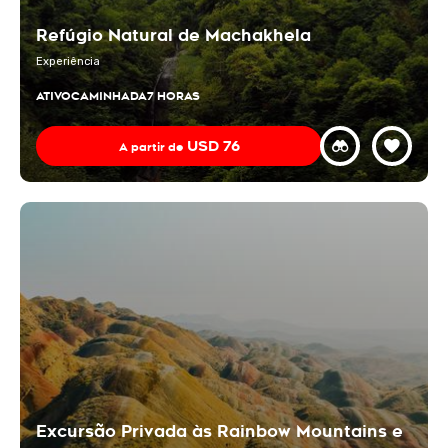
Refúgio Natural de Machakhela
Experiência
ATIVO
CAMINHADA
7 HORAS
USD
76
A partir de
Excursão Privada às Rainbow Mountains e