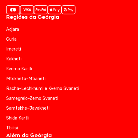
Regiões da Geórgia
Adjara
Guria
Imereti
Kakheti
Kvemo Kartli
Mtskheta-Mtianeti
Racha-Lechkhumi e Kvemo Svaneti
Samegrelo-Zemo Svaneti
Samtskhe-Javakheti
Shida Kartli
Tbilisi
Além da Geórgia