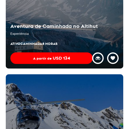
Aventura de Caminhada no Altihut
Experiência
ATIVO
CAMINHADA
8 HORAS
USD
134
A partir de