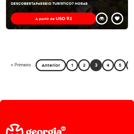
DESCOBERTA
PASSEIO TURÍSTICO
7 HORAS
USD
92
A partir de
Anterior
1
2
3
4
5
6
« Primeiro