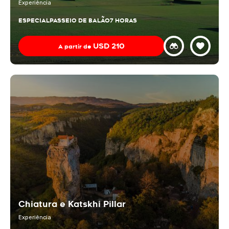
Experiência
ESPECIAL
PASSEIO DE BALÃO
7 HORAS
USD
210
A partir de
Chiatura e Katskhi Pillar
Experiência