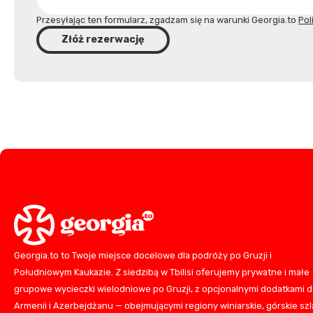
Przesyłając ten formularz, zgadzam się na warunki Georgia.to
Pol
Złóż rezerwację
Georgia.to to Twoje miejsce docelowe dla podróży po Gruzji i
Południowym Kaukazie. Z siedzibą w Tbilisi oferujemy prywatne i małe
grupowe wycieczki wielodniowe po Gruzji, z opcjonalnymi dodatkami 
Armenii i Azerbejdżanu — obejmującymi regiony winiarskie, górskie szla