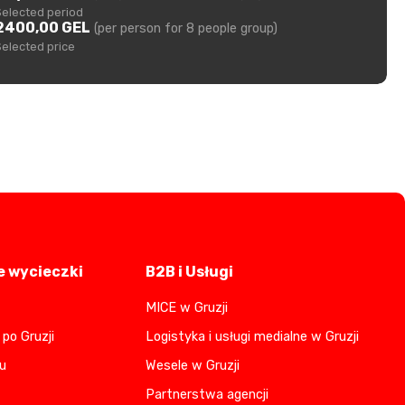
Selected period
2400,00 GEL
(per person for 8 people group)
Selected price
 wycieczki
B2B i Usługi
MICE w Gruzji
po Gruzji
Logistyka i usługi medialne w Gruzji
u
Wesele w Gruzji
Partnerstwa agencji