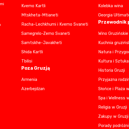
ami
Kvemo Kartli
Kolebka wina
Mtskheta-Mtianeti
Georgia Ultimat
Przewodnik p
Racha-Lechkhumi i Kvemo Svaneti
m
Samegrelo-Zemo Svaneti
Wino Gruzińskie
Samtskhe-Javakheti
Kuchnia gruzińs
Shida Kartli
Natura i Przygo
Tbilisi
Kultura i Sztuka
Poza Gruzją
Historia Gruzji
Armenia
Przyjazna rodzi
Azerbejdżan
Słońce i Plaża w
Spa i Wellness w
Religia w Gruzji
Zakupy w Gruzji
Porady podróżni