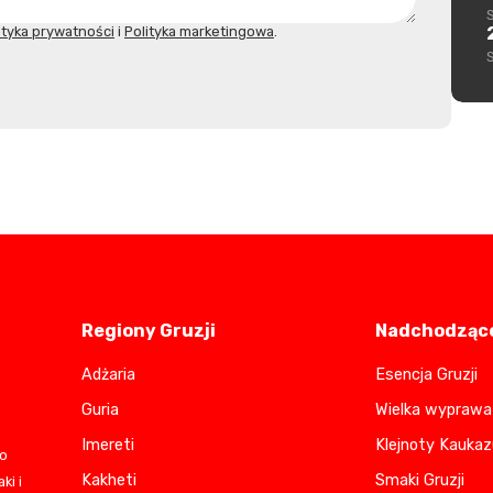
ityka prywatności
i
Polityka marketingowa
.
Regiony Gruzji
Nadchodzące
Adżaria
Esencja Gruzji
Guria
Wielka wyprawa 
Imereti
Klejnoty Kaukaz
do
Kakheti
Smaki Gruzji
ki i