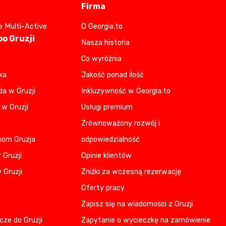
Firma
e Multi-Active
O Georgia.to
o Gruzji
Nasza historia
Co wyróżnia
ka
Jakość ponad ilość
da w Gruzji
Inkluzywność w Georgia.to
 w Gruzji
Usługi premium
Zrównoważony rozwój i
nom Gruzja
odpowiedzialność
 Gruzji
Opinie klientów
 Gruzji
Zniżki za wczesną rezerwację
Oferty pracy
Zapisz się na wiadomości z Gruzji
cze do Gruzji
Zapytanie o wycieczkę na zamówienie