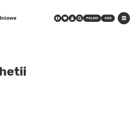
odniowe
POLSKI
USD
hetii