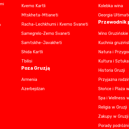
ami
Kvemo Kartli
Kolebka wina
Mtskheta-Mtianeti
Georgia Ultimat
Przewodnik p
Racha-Lechkhumi i Kvemo Svaneti
m
Samegrelo-Zemo Svaneti
Wino Gruzińskie
Samtskhe-Javakheti
Kuchnia gruzińs
Shida Kartli
Natura i Przygo
Tbilisi
Kultura i Sztuka
Poza Gruzją
Historia Gruzji
Armenia
Przyjazna rodzi
Azerbejdżan
Słońce i Plaża w
Spa i Wellness w
Religia w Gruzji
Zakupy w Gruzji
Porady podróżni