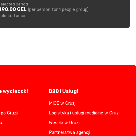
Selected period
890,00 GEL
(per person for 1 people group)
Selected price
 wycieczki
B2B i Usługi
MICE w Gruzji
po Gruzji
Logistyka i usługi medialne w Gruzji
u
Wesele w Gruzji
Partnerstwa agencji