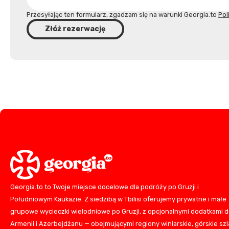
Przesyłając ten formularz, zgadzam się na warunki Georgia.to
Pol
Złóż rezerwację
Georgia.to to Twoje miejsce docelowe dla podróży po Gruzji i
Południowym Kaukazie. Z siedzibą w Tbilisi oferujemy prywatne i małe
grupowe wycieczki wielodniowe po Gruzji, z opcjonalnymi dodatkami 
Armenii i Azerbejdżanu — obejmującymi regiony winiarskie, górskie szla