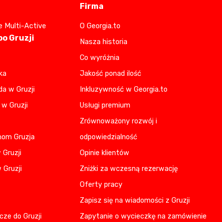
Firma
e Multi-Active
O Georgia.to
o Gruzji
Nasza historia
Co wyróżnia
ka
Jakość ponad ilość
da w Gruzji
Inkluzywność w Georgia.to
 w Gruzji
Usługi premium
Zrównoważony rozwój i
nom Gruzja
odpowiedzialność
 Gruzji
Opinie klientów
 Gruzji
Zniżki za wczesną rezerwację
Oferty pracy
Zapisz się na wiadomości z Gruzji
cze do Gruzji
Zapytanie o wycieczkę na zamówienie