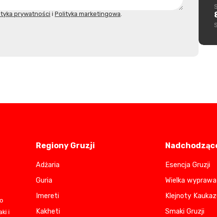
ityka prywatności
i
Polityka marketingowa
.
Regiony Gruzji
Nadchodzące
Adżaria
Esencja Gruzji
Guria
Wielka wyprawa 
Imereti
Klejnoty Kaukaz
do
Kakheti
Smaki Gruzji
ki i