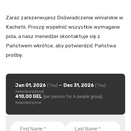
Zaraz zarezerwujesz Doświadczenie winiarskie w
Kachetii. Proszę wypełnić wszystkie wymagane
pola, a nasz menedżer skontaktuje się z
Państwem wkrótce, aby potwierdzić Państwa
prośbę.
Jan 01, 2026
—
Dec 31, 2026
(Thu)
(Thu)
Selected period
410,00 GEL
(per person for 6 people group)
Selected price