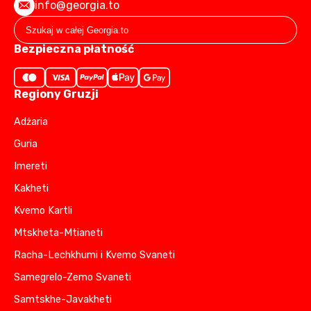
info@georgia.to
Bezpieczna płatność
Regiony Gruzji
Adżaria
Guria
Imereti
Kakheti
Kvemo Kartli
Mtskheta-Mtianeti
Racha-Lechkhumi i Kvemo Svaneti
Samegrelo-Zemo Svaneti
Samtskhe-Javakheti