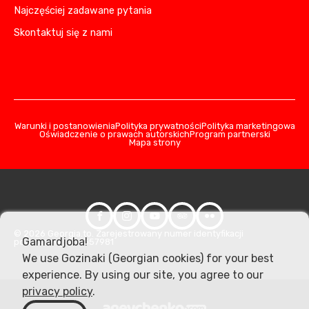
Najczęściej zadawane pytania
Skontaktuj się z nami
Warunki i postanowienia
Polityka prywatności
Polityka marketingowa
Oświadczenie o prawach autorskich
Program partnerski
Mapa strony
© 2026 Georgia.to. Zarejestrowany numer identyfikacji
Gamardjoba!
podatkowej: 406357981
We use Gozinaki (Georgian cookies) for your best
experience. By using our site, you agree to our
privacy policy
.