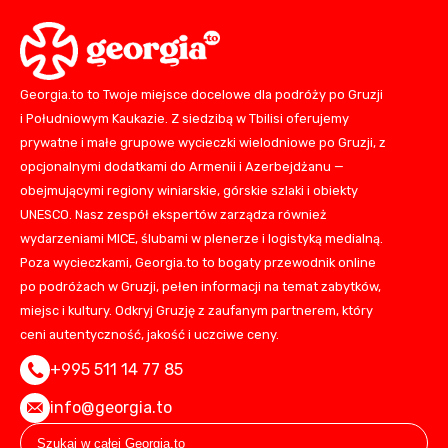
Georgia.to to Twoje miejsce docelowe dla podróży po Gruzji
i Południowym Kaukazie. Z siedzibą w Tbilisi oferujemy
prywatne i małe grupowe wycieczki wielodniowe po Gruzji, z
opcjonalnymi dodatkami do Armenii i Azerbejdżanu —
obejmującymi regiony winiarskie, górskie szlaki i obiekty
UNESCO. Nasz zespół ekspertów zarządza również
wydarzeniami MICE, ślubami w plenerze i logistyką medialną.
Poza wycieczkami, Georgia.to to bogaty przewodnik online
po podróżach w Gruzji, pełen informacji na temat zabytków,
miejsc i kultury. Odkryj Gruzję z zaufanym partnerem, który
ceni autentyczność, jakość i uczciwe ceny.
+995 511 14 77 85
info@georgia.to