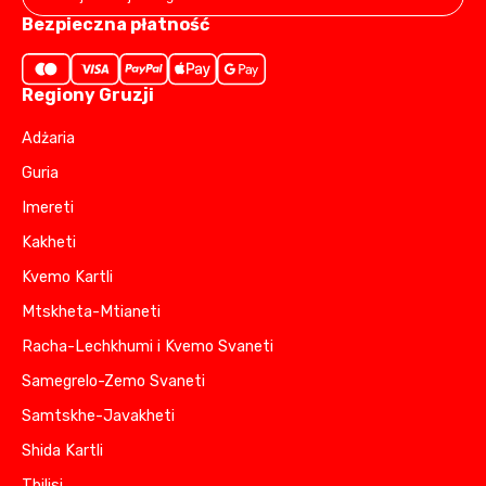
Bezpieczna płatność
Regiony Gruzji
Adżaria
Guria
Imereti
Kakheti
Kvemo Kartli
Mtskheta-Mtianeti
Racha-Lechkhumi i Kvemo Svaneti
Samegrelo-Zemo Svaneti
Samtskhe-Javakheti
Shida Kartli
Tbilisi