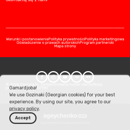
Warunki i postanowienia
Polityka prywatności
Polityka marketingowa
Oświadczenie o prawach autorskich
Program partnerski
Mapa strony
© 2026 Georgia.to. Zarejestrowany numer identyfikacji
Gamardjoba!
podatkowej: 406357981
We use Gozinaki (Georgian cookies) for your best
experience. By using our site, you agree to our
privacy policy
.
Accept
Zaprojektowane i opracowane przez