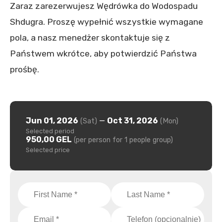
Zaraz zarezerwujesz Wędrówka do Wodospadu
Shdugra. Proszę wypełnić wszystkie wymagane
pola, a nasz menedżer skontaktuje się z
Państwem wkrótce, aby potwierdzić Państwa
prośbę.
Jun 01, 2026
—
Oct 31, 2026
(Sat)
(Mon)
Selected period
950,00 GEL
(per person for 1 people group)
Selected price