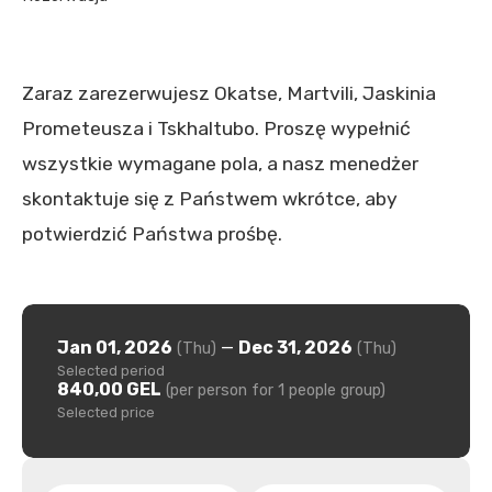
Zaraz zarezerwujesz Okatse, Martvili, Jaskinia
Prometeusza i Tskhaltubo. Proszę wypełnić
wszystkie wymagane pola, a nasz menedżer
skontaktuje się z Państwem wkrótce, aby
potwierdzić Państwa prośbę.
Jan 01, 2026
—
Dec 31, 2026
(Thu)
(Thu)
Selected period
840,00 GEL
(per person for 1 people group)
Selected price