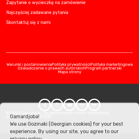
Zapytanie o wycieczkę na zamówienie
Najczęściej zadawane pytania
Skontaktuj się z nami
Warunki i postanowienia
Polityka prywatności
Polityka marketingowa
Oświadczenie o prawach autorskich
Program partnerski
Mapa strony
© 2026 Georgia.to. Zarejestrowany numer identyfikacji
Gamardjoba!
podatkowej: 406357981
We use Gozinaki (Georgian cookies) for your best
experience. By using our site, you agree to our
privacy policy
.