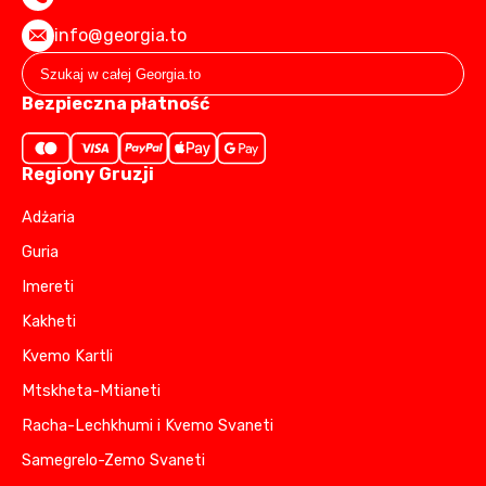
info@georgia.to
Bezpieczna płatność
Regiony Gruzji
Adżaria
Guria
Imereti
Kakheti
Kvemo Kartli
Mtskheta-Mtianeti
Racha-Lechkhumi i Kvemo Svaneti
Samegrelo-Zemo Svaneti