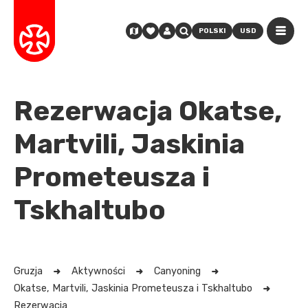
POLSKI
USD
Rezerwacja Okatse,
Martvili, Jaskinia
Prometeusza i
Tskhaltubo
Gruzja
Aktywności
Canyoning
Okatse, Martvili, Jaskinia Prometeusza i Tskhaltubo
Rezerwacja