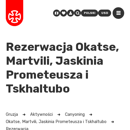
POLSKI
USD
Rezerwacja Okatse,
Martvili, Jaskinia
Prometeusza i
Tskhaltubo
Gruzja
Aktywności
Canyoning
Okatse, Martvili, Jaskinia Prometeusza i Tskhaltubo
Rezerwacja