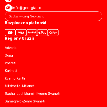
info@georgia.to
Bezpieczna płatność
Regiony Gruzji
Adżaria
Guria
Imereti
Kakheti
Kvemo Kartli
Mtskheta-Mtianeti
Racha-Lechkhumi i Kvemo Svaneti
Samegrelo-Zemo Svaneti