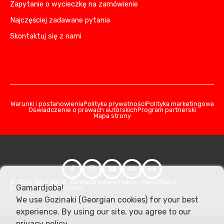
Zapytanie o wycieczkę na zamówienie
Najczęściej zadawane pytania
Skontaktuj się z nami
Warunki i postanowienia
Polityka prywatności
Polityka marketingowa
Oświadczenie o prawach autorskich
Program partnerski
Mapa strony
© 2026 Georgia.to. Zarejestrowany numer identyfikacji
Gamardjoba!
podatkowej: 406357981
We use Gozinaki (Georgian cookies) for your best
experience. By using our site, you agree to our
privacy policy
.