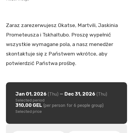
Zaraz zarezerwujesz Okatse, Martvili, Jaskinia
Prometeusza i Tskhaltubo. Proszę wypełnić
wszystkie wymagane pola, a nasz menedżer
skontaktuje się z Państwem wkrótce, aby
potwierdzić Państwa prośbę.
Jan 01, 2026
—
Dec 31, 2026
(Thu)
(Thu)
Selected period
310,00 GEL
(per person for 6 people group)
Selected price