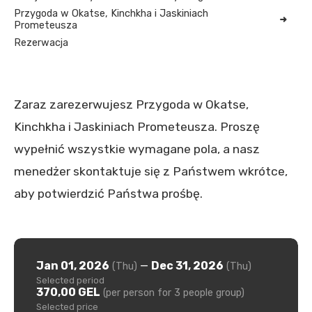
Przygoda w Okatse, Kinchkha i Jaskiniach
Prometeusza
Rezerwacja
Zaraz zarezerwujesz Przygoda w Okatse,
Kinchkha i Jaskiniach Prometeusza. Proszę
wypełnić wszystkie wymagane pola, a nasz
menedżer skontaktuje się z Państwem wkrótce,
aby potwierdzić Państwa prośbę.
Jan 01, 2026
—
Dec 31, 2026
(Thu)
(Thu)
Selected period
370,00 GEL
(per person for 3 people group)
Selected price