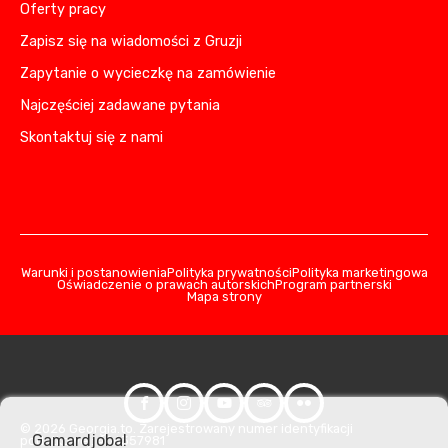
Oferty pracy
Zapisz się na wiadomości z Gruzji
Zapytanie o wycieczkę na zamówienie
Najczęściej zadawane pytania
Skontaktuj się z nami
Warunki i postanowienia
Polityka prywatności
Polityka marketingowa
Oświadczenie o prawach autorskich
Program partnerski
Mapa strony
© 2026 Georgia.to. Zarejestrowany numer identyfikacji
Gamardjoba!
podatkowej: 406357981