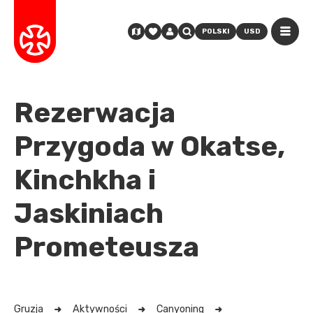
POLSKI
USD
Rezerwacja
Przygoda w Okatse,
Kinchkha i
Jaskiniach
Prometeusza
Gruzja
Aktywności
Canyoning