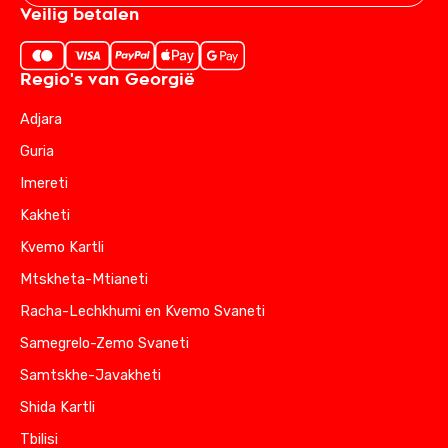
Veilig betalen
Regio's van Georgië
Adjara
Guria
Imereti
Kakheti
Kvemo Kartli
Mtskheta-Mtianeti
Racha-Lechkhumi en Kvemo Svaneti
Samegrelo-Zemo Svaneti
Samtskhe-Javakheti
Shida Kartli
Tbilisi