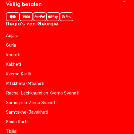
Veilig betalen
Regio's van Georgië
Adjara
Guria
Imereti
Kakheti
Kvemo Kartli
Mtskheta-Mtianeti
Racha-Lechkhumi en Kvemo Svaneti
Samegrelo-Zemo Svaneti
Samtskhe-Javakheti
Shida Kartli
Tbilisi