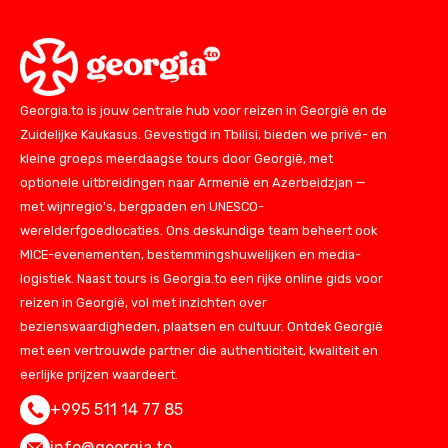
Georgia.to is jouw centrale hub voor reizen in Georgië en de
Zuidelijke Kaukasus. Gevestigd in Tbilisi, bieden we privé- en
kleine groeps meerdaagse tours door Georgië, met
optionele uitbreidingen naar Armenië en Azerbeidzjan —
met wijnregio's, bergpaden en UNESCO-
werelderfgoedlocaties. Ons deskundige team beheert ook
MICE-evenementen, bestemmingshuwelijken en media-
logistiek. Naast tours is Georgia.to een rijke online gids voor
reizen in Georgië, vol met inzichten over
bezienswaardigheden, plaatsen en cultuur. Ontdek Georgië
met een vertrouwde partner die authenticiteit, kwaliteit en
eerlijke prijzen waardeert.
+995 511 14 77 85
info@georgia.to