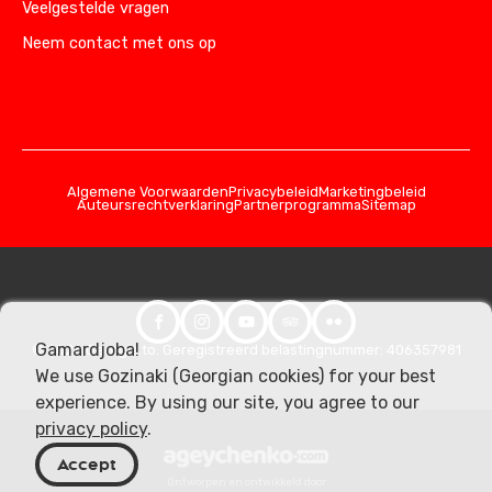
Veelgestelde vragen
Neem contact met ons op
Algemene Voorwaarden
Privacybeleid
Marketingbeleid
Auteursrechtverklaring
Partnerprogramma
Sitemap
Gamardjoba!
© 2026 Georgia.to. Geregistreerd belastingnummer: 406357981
We use Gozinaki (Georgian cookies) for your best
experience. By using our site, you agree to our
privacy policy
.
Accept
Ontworpen en ontwikkeld door