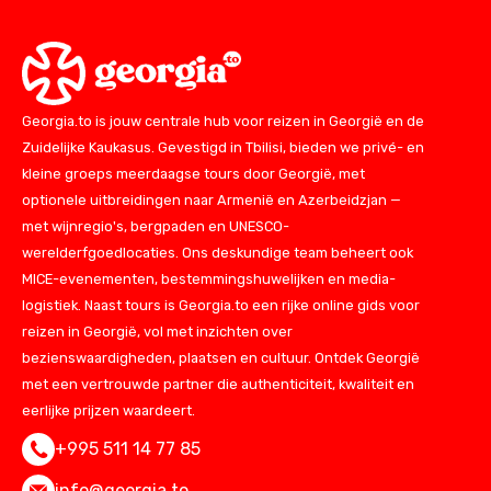
Georgia.to is jouw centrale hub voor reizen in Georgië en de
Zuidelijke Kaukasus. Gevestigd in Tbilisi, bieden we privé- en
kleine groeps meerdaagse tours door Georgië, met
optionele uitbreidingen naar Armenië en Azerbeidzjan —
met wijnregio's, bergpaden en UNESCO-
werelderfgoedlocaties. Ons deskundige team beheert ook
MICE-evenementen, bestemmingshuwelijken en media-
logistiek. Naast tours is Georgia.to een rijke online gids voor
reizen in Georgië, vol met inzichten over
bezienswaardigheden, plaatsen en cultuur. Ontdek Georgië
met een vertrouwde partner die authenticiteit, kwaliteit en
eerlijke prijzen waardeert.
+995 511 14 77 85
info@georgia.to