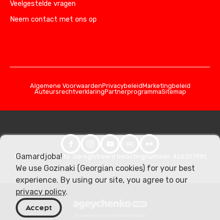
Veelgestelde vragen
Neem contact met ons op
Algemene Voorwaarden
Privacybeleid
Marketingbeleid
Auteursrechtverklaring
Partnerprogramma
Sitemap
Gamardjoba!
© 2026 Georgia.to. Geregistreerd belastingnummer: 406357981
We use Gozinaki (Georgian cookies) for your best
experience. By using our site, you agree to our
privacy policy
.
Accept
Ontworpen en ontwikkeld door