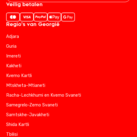
Veilig betalen
Regio's van Georgië
Adjara
Guria
Imereti
Kakheti
Kvemo Kartli
Mtskheta-Mtianeti
Racha-Lechkhumi en Kvemo Svaneti
Samegrelo-Zemo Svaneti
Samtskhe-Javakheti
Shida Kartli
Tbilisi