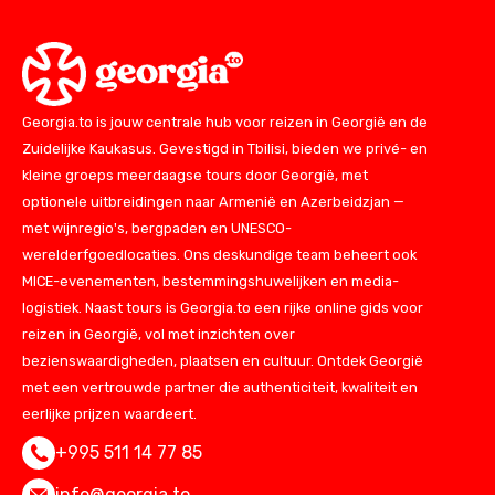
Georgia.to is jouw centrale hub voor reizen in Georgië en de
Zuidelijke Kaukasus. Gevestigd in Tbilisi, bieden we privé- en
kleine groeps meerdaagse tours door Georgië, met
optionele uitbreidingen naar Armenië en Azerbeidzjan —
met wijnregio's, bergpaden en UNESCO-
werelderfgoedlocaties. Ons deskundige team beheert ook
MICE-evenementen, bestemmingshuwelijken en media-
logistiek. Naast tours is Georgia.to een rijke online gids voor
reizen in Georgië, vol met inzichten over
bezienswaardigheden, plaatsen en cultuur. Ontdek Georgië
met een vertrouwde partner die authenticiteit, kwaliteit en
eerlijke prijzen waardeert.
+995 511 14 77 85
info@georgia.to