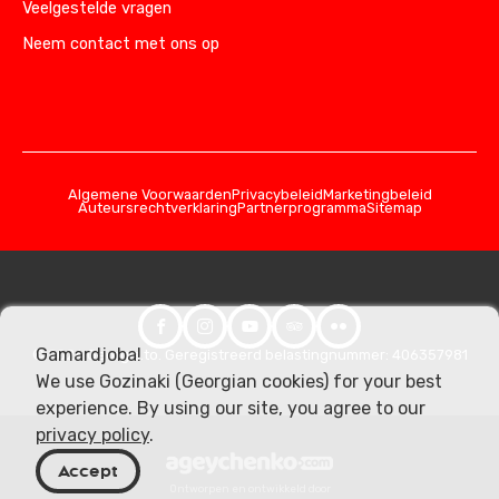
Veelgestelde vragen
Neem contact met ons op
Algemene Voorwaarden
Privacybeleid
Marketingbeleid
Auteursrechtverklaring
Partnerprogramma
Sitemap
Gamardjoba!
© 2026 Georgia.to. Geregistreerd belastingnummer: 406357981
We use Gozinaki (Georgian cookies) for your best
experience. By using our site, you agree to our
privacy policy
.
Accept
Ontworpen en ontwikkeld door