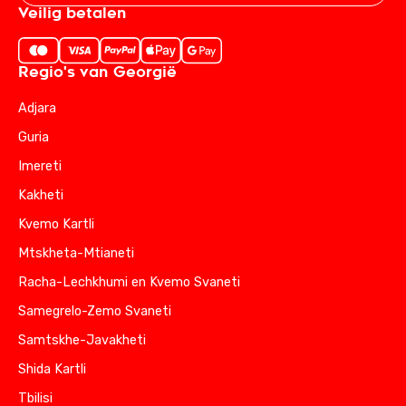
Veilig betalen
Regio's van Georgië
Adjara
Guria
Imereti
Kakheti
Kvemo Kartli
Mtskheta-Mtianeti
Racha-Lechkhumi en Kvemo Svaneti
Samegrelo-Zemo Svaneti
Samtskhe-Javakheti
Shida Kartli
Tbilisi