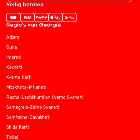
Veilig betalen
Regio's van Georgië
Adjara
Guria
Imereti
Kakheti
Kvemo Kartli
Mtskheta-Mtianeti
Racha-Lechkhumi en Kvemo Svaneti
Samegrelo-Zemo Svaneti
Samtskhe-Javakheti
Shida Kartli
Tbilisi