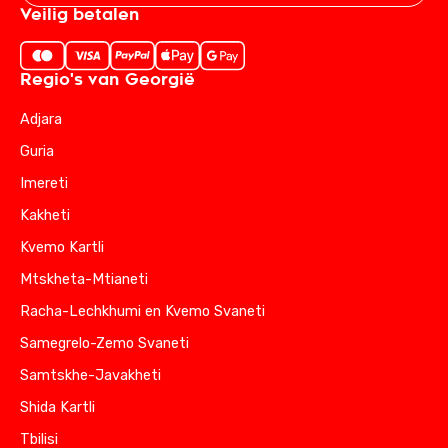
Veilig betalen
Regio's van Georgië
Adjara
Guria
Imereti
Kakheti
Kvemo Kartli
Mtskheta-Mtianeti
Racha-Lechkhumi en Kvemo Svaneti
Samegrelo-Zemo Svaneti
Samtskhe-Javakheti
Shida Kartli
Tbilisi