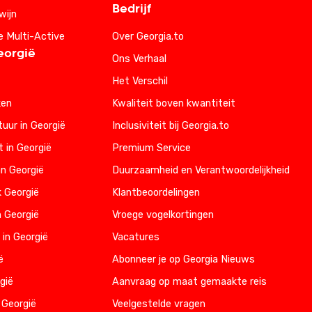
Bedrijf
wijn
e Multi-Active
Over Georgia.to
eorgië
Ons Verhaal
Het Verschil
ken
Kwaliteit boven kwantiteit
uur in Georgië
Inclusiviteit bij Georgia.to
t in Georgië
Premium Service
n Georgië
Duurzaamheid en Verantwoordelijkheid
k Georgië
Klantbeoordelingen
n Georgië
Vroege vogelkortingen
 in Georgië
Vacatures
ë
Abonneer je op Georgia Nieuws
gië
Aanvraag op maat gemaakte reis
 Georgië
Veelgestelde vragen