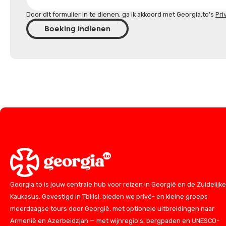
Door dit formulier in te dienen, ga ik akkoord met Georgia.to's
Pri
Boeking indienen
Georgia.to is jouw centrale hub voor reizen in Georgië en de Zuidelijke
Kaukasus. Gevestigd in Tbilisi, bieden we privé- en kleine groeps
meerdaagse tours door Georgië, met optionele uitbreidingen naar
Armenië en Azerbeidzjan — met wijnregio's, bergpaden en UNESCO-