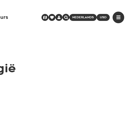
urs
NEDERLANDS
USD
gië