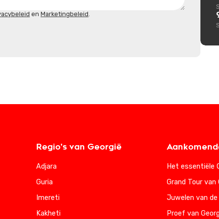
vacybeleid
en
Marketingbeleid
.
Regio's van Georgië
Aankomende
Adjara
Het essentiële 
Guria
Grand Tour van 
Imereti
Juwelen van de
Kakheti
Proef van Georg