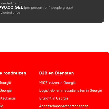
Selected period
990,00 GEL
(per person for 1 people group)
Selected price
 rondreizen
B2B en Diensten
Georgië
MICE-reizen in Georgië
Georgië
Logistiek- en mediadiensten in Georgië
 Kaukasus
Bruiloft in Georgië
ië
Agentschapspartnerschappen