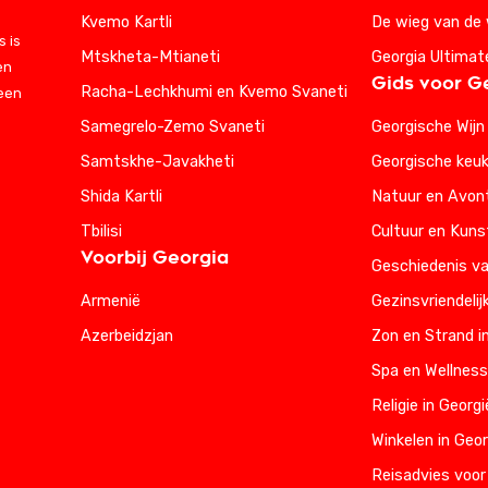
Kvemo Kartli
De wieg van de 
 is
Mtskheta-Mtianeti
Georgia Ultimat
en
Gids voor G
Racha-Lechkhumi en Kvemo Svaneti
 een
Samegrelo-Zemo Svaneti
Georgische Wijn
Samtskhe-Javakheti
Georgische keu
Shida Kartli
Natuur en Avont
Tbilisi
Cultuur en Kuns
Voorbij Georgia
Geschiedenis va
Armenië
Gezinsvriendelij
Azerbeidzjan
Zon en Strand i
Spa en Wellness
Religie in Georgi
Winkelen in Geor
Reisadvies voor