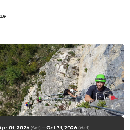
nze
Apr 01, 2026
Oct 31, 2026
—
(Sat)
(Wed)