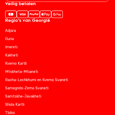
Veilig betalen
Regio's van Georgië
Adjara
Guria
Imereti
Kakheti
Kvemo Kartli
Mtskheta-Mtianeti
Racha-Lechkhumi en Kvemo Svaneti
Samegrelo-Zemo Svaneti
Samtskhe-Javakheti
Shida Kartli
Tbilisi