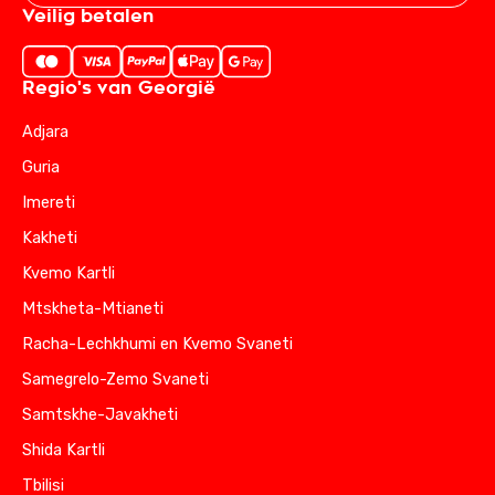
Veilig betalen
Regio's van Georgië
Adjara
Guria
Imereti
Kakheti
Kvemo Kartli
Mtskheta-Mtianeti
Racha-Lechkhumi en Kvemo Svaneti
Samegrelo-Zemo Svaneti
Samtskhe-Javakheti
Shida Kartli
Tbilisi