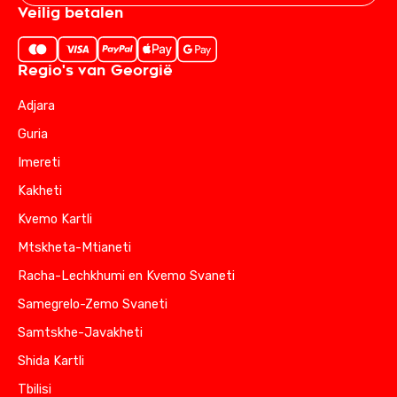
Veilig betalen
Regio's van Georgië
Adjara
Guria
Imereti
Kakheti
Kvemo Kartli
Mtskheta-Mtianeti
Racha-Lechkhumi en Kvemo Svaneti
Samegrelo-Zemo Svaneti
Samtskhe-Javakheti
Shida Kartli
Tbilisi