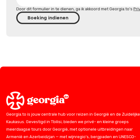
Door dit formulier in te dienen, ga ik akkoord met Georgia.to's
Pri
Boeking indienen
Georgia.to is jouw centrale hub voor reizen in Georgië en de Zuidelijke
Kaukasus. Gevestigd in Tbilisi, bieden we privé- en kleine groeps
meerdaagse tours door Georgië, met optionele uitbreidingen naar
Armenië en Azerbeidzjan — met wijnregio's, bergpaden en UNESCO-