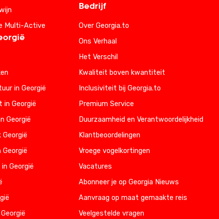
Bedrijf
wijn
e Multi-Active
Over Georgia.to
eorgië
Ons Verhaal
Het Verschil
ken
Kwaliteit boven kwantiteit
uur in Georgië
Inclusiviteit bij Georgia.to
t in Georgië
Premium Service
n Georgië
Duurzaamheid en Verantwoordelijkheid
k Georgië
Klantbeoordelingen
n Georgië
Vroege vogelkortingen
 in Georgië
Vacatures
ë
Abonneer je op Georgia Nieuws
gië
Aanvraag op maat gemaakte reis
 Georgië
Veelgestelde vragen