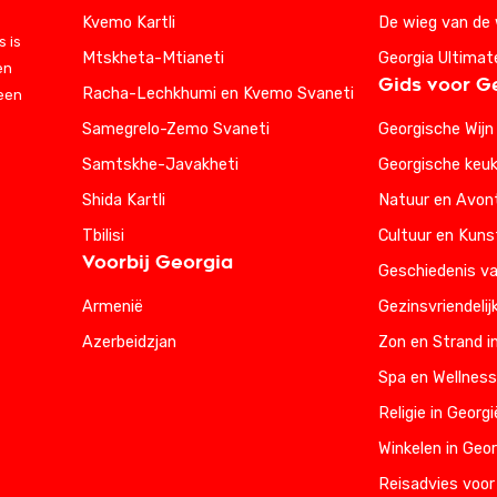
Kvemo Kartli
De wieg van de 
 is
Mtskheta-Mtianeti
Georgia Ultimat
en
Gids voor G
Racha-Lechkhumi en Kvemo Svaneti
 een
Samegrelo-Zemo Svaneti
Georgische Wijn
Samtskhe-Javakheti
Georgische keu
Shida Kartli
Natuur en Avont
Tbilisi
Cultuur en Kuns
Voorbij Georgia
Geschiedenis va
Armenië
Gezinsvriendelij
Azerbeidzjan
Zon en Strand i
Spa en Wellness
Religie in Georgi
Winkelen in Geor
Reisadvies voor