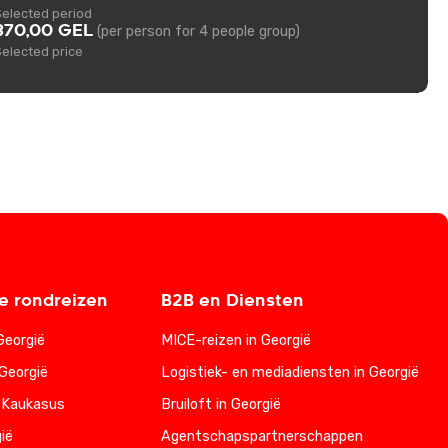
Selected period
370,00 GEL
(per person for 4 people group)
Selected price
 rondreizen
B2B en Diensten
Georgië
MICE-reizen in Georgië
Georgië
Logistiek- en mediadiensten in Georgië
 Kaukasus
Bruiloft in Georgië
ië
Agentschapspartnerschappen