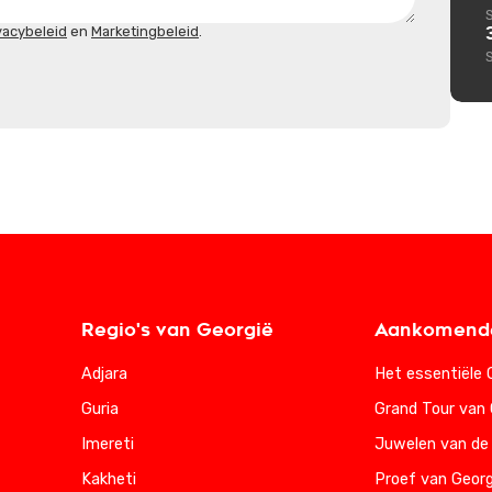
vacybeleid
en
Marketingbeleid
.
Regio's van Georgië
Aankomende
Adjara
Het essentiële 
Guria
Grand Tour van 
Imereti
Juwelen van de
Kakheti
Proef van Georg