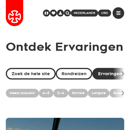
NEDERLANDS
USD
Ontdek Ervaringen
Zoek de hele site
Rondreizen
Ervaringen
Meest populair
A—Z
Z—A
Kortste
Langste
Goedkoo