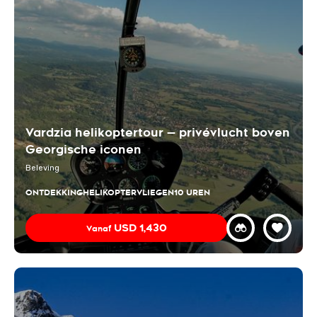
Vardzia helikoptertour — privévlucht boven
Georgische iconen
Beleving
ONTDEKKING
HELIKOPTERVLIEGEN
10 UREN
USD
1,430
Vanaf