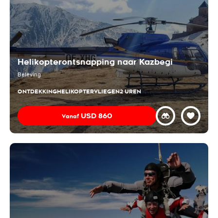
Helikopterontsnapping naar Kazbegi
Beleving
ONTDEKKING
HELIKOPTERVLIEGEN
2 UREN
USD
860
Vanaf