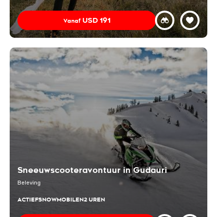
USD
191
Vanaf
Sneeuwscooteravontuur in Gudauri
Beleving
ACTIEF
SNOWMOBILEN
2 UREN