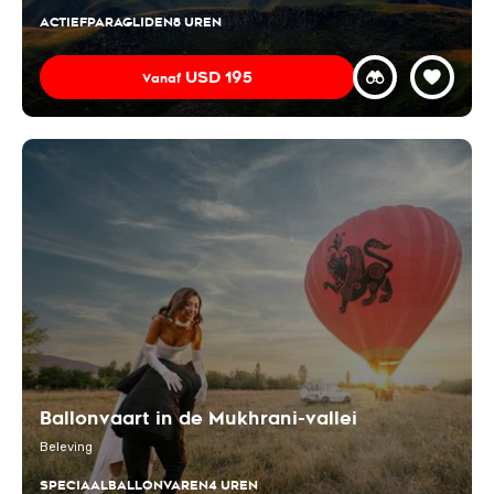
ACTIEF
PARAGLIDEN
8 UREN
USD
195
Vanaf
Ballonvaart in de Mukhrani-vallei
Beleving
SPECIAAL
BALLONVAREN
4 UREN