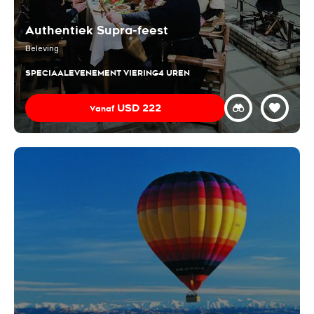
Authentiek Supra-feest
Beleving
SPECIAAL
EVENEMENT VIERING
4 UREN
USD
222
Vanaf