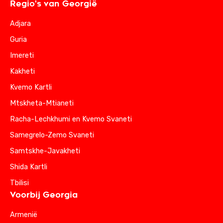
Regio's van Georgië
Adjara
Guria
Imereti
Kakheti
Kvemo Kartli
Mtskheta-Mtianeti
Racha-Lechkhumi en Kvemo Svaneti
Samegrelo-Zemo Svaneti
Samtskhe-Javakheti
Shida Kartli
Tbilisi
Voorbij Georgia
Armenië