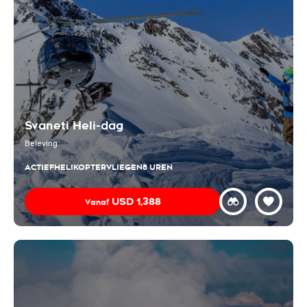
Svaneti Heli-dag
Beleving
ACTIEF
HELIKOPTERVLIEGEN
8 UREN
USD
1,388
Vanaf