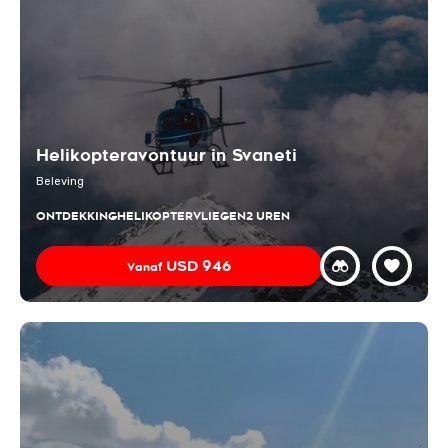
Helikopteravontuur in Svaneti
Beleving
ONTDEKKING
HELIKOPTERVLIEGEN
2 UREN
USD
946
Vanaf