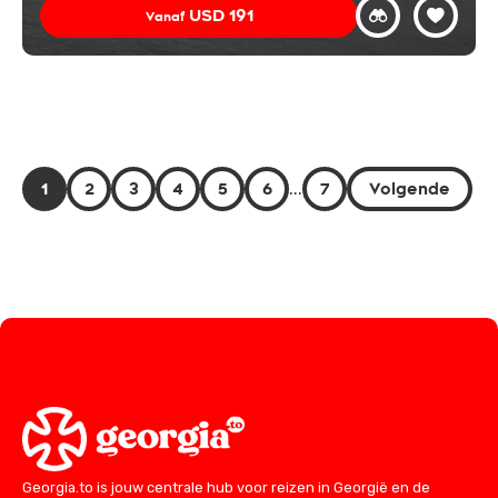
USD
191
Vanaf
1
2
3
4
5
6
...
7
Volgende
Georgia.to is jouw centrale hub voor reizen in Georgië en de