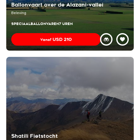
Ballonvaart over de Alazani-vallei
Beleving
SPECIAAL
BALLONVAREN
7 UREN
USD
210
Vanaf
Shatili Fietstocht