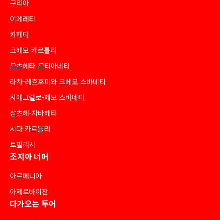
구리아
이메레티
카헤티
크베모 카르틀리
므츠헤타-므티아네티
라차-레흐후미와 크베모 스바네티
사메그렐로-제모 스바네티
삼츠헤-자바헤티
시다 카르틀리
트빌리시
조지아 너머
아르메니아
아제르바이잔
다가오는 투어