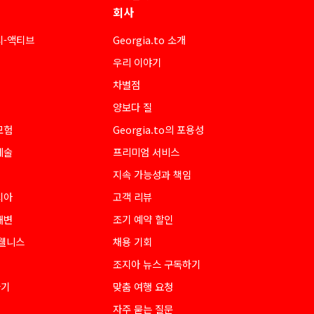
회사
티-액티브
Georgia.to 소개
우리 이야기
차별점
양보다 질
모험
Georgia.to의 포용성
예술
프리미엄 서비스
지속 가능성과 책임
지아
고객 리뷰
해변
조기 예약 할인
 웰니스
채용 기회
조지아 뉴스 구독하기
하기
맞춤 여행 요청
자주 묻는 질문