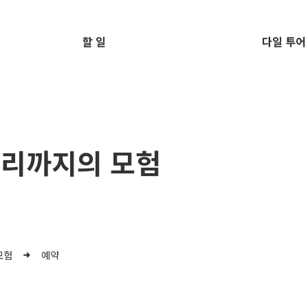
할 일
다일 투어
굴리까지의 모험
모험
예약