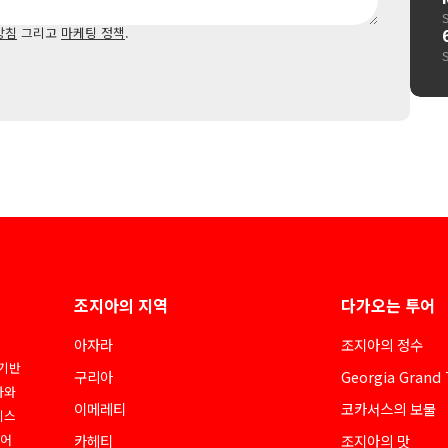
방침
그리고
마케팅 정책
.
조지아의 지역
다가오는 투어
아자라
조지아의 정수
 기반
구리아
Georgia Grand 
아와
이메레티
코카서스의 보물
네스
디어
카헤티
조지아의 맛