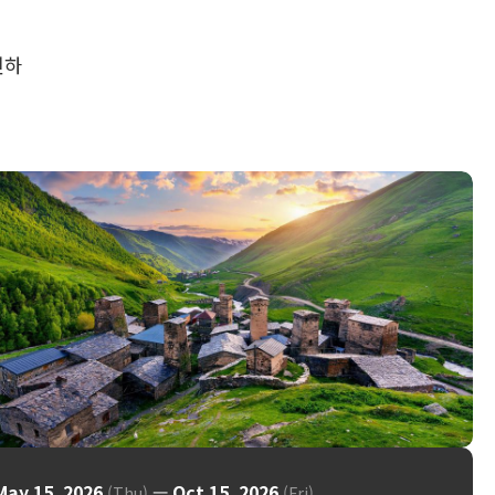
인하
May 15, 2026
—
Oct 15, 2026
(Thu)
(Fri)