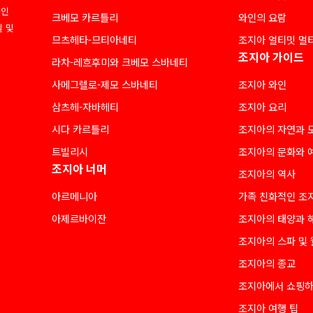
라인
크베모 카르틀리
와인의 요람
질 및
므츠헤타-므티아네티
조지아 얼티밋 멀
조지아 가이드
라차-레흐후미와 크베모 스바네티
사메그렐로-제모 스바네티
조지아 와인
삼츠헤-자바헤티
조지아 요리
시다 카르틀리
조지아의 자연과 
트빌리시
조지아의 문화와 
조지아 너머
조지아의 역사
아르메니아
가족 친화적인 조
아제르바이잔
조지아의 태양과 
조지아의 스파 및
조지아의 종교
조지아에서 쇼핑
조지아 여행 팁