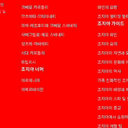
라인
크베모 카르틀리
와인의 요람
질 및
므츠헤타-므티아네티
조지아 얼티밋 멀
조지아 가이드
라차-레흐후미와 크베모 스바네티
사메그렐로-제모 스바네티
조지아 와인
삼츠헤-자바헤티
조지아 요리
시다 카르틀리
조지아의 자연과 
트빌리시
조지아의 문화와 
조지아 너머
조지아의 역사
아르메니아
가족 친화적인 조
아제르바이잔
조지아의 태양과 
조지아의 스파 및
조지아의 종교
조지아에서 쇼핑
조지아 여행 팁