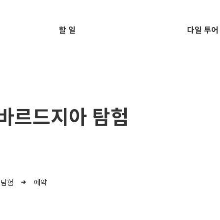
할 일
다일 투어
 바르드지아 탐험
 탐험
예약