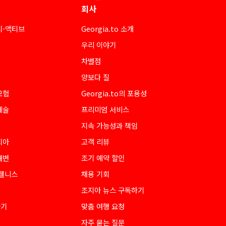
회사
티-액티브
Georgia.to 소개
우리 이야기
차별점
양보다 질
모험
Georgia.to의 포용성
예술
프리미엄 서비스
지속 가능성과 책임
지아
고객 리뷰
해변
조기 예약 할인
 웰니스
채용 기회
조지아 뉴스 구독하기
하기
맞춤 여행 요청
자주 묻는 질문