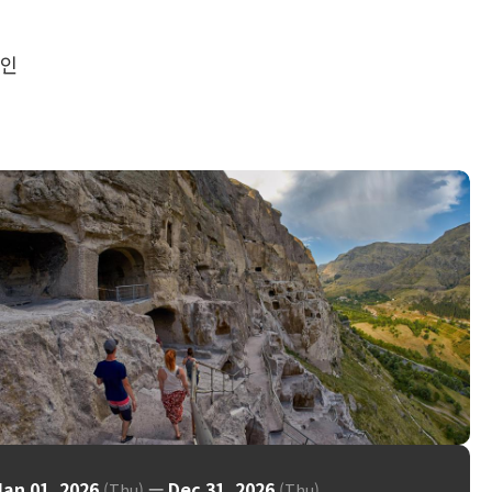
확인
Jan 01, 2026
—
Dec 31, 2026
(Thu)
(Thu)