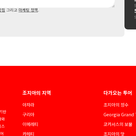
방침
그리고
마케팅 정책
.
조지아의 지역
다가오는 투어
아자라
조지아의 정수
 기반
구리아
Georgia Grand 
아와
이메레티
코카서스의 보물
네스
디어
카헤티
조지아의 맛