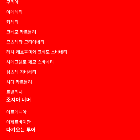
구리아
이메레티
카헤티
크베모 카르틀리
므츠헤타-므티아네티
라차-레흐후미와 크베모 스바네티
사메그렐로-제모 스바네티
삼츠헤-자바헤티
시다 카르틀리
트빌리시
조지아 너머
아르메니아
아제르바이잔
다가오는 투어