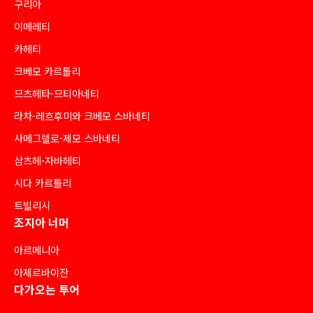
구리아
이메레티
카헤티
크베모 카르틀리
므츠헤타-므티아네티
라차-레흐후미와 크베모 스바네티
사메그렐로-제모 스바네티
삼츠헤-자바헤티
시다 카르틀리
트빌리시
조지아 너머
아르메니아
아제르바이잔
다가오는 투어