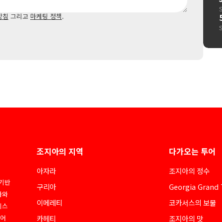
방침
그리고
마케팅 정책
.
조지아의 지역
다가오는 투어
아자라
조지아의 정수
 기반
구리아
Georgia Grand 
아와
이메레티
코카서스의 보물
네스
디어
카헤티
조지아의 맛