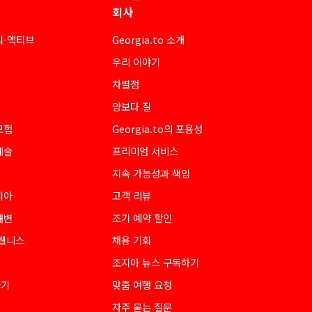
회사
티-액티브
Georgia.to 소개
우리 이야기
차별점
양보다 질
모험
Georgia.to의 포용성
예술
프리미엄 서비스
지속 가능성과 책임
지아
고객 리뷰
해변
조기 예약 할인
 웰니스
채용 기회
조지아 뉴스 구독하기
하기
맞춤 여행 요청
자주 묻는 질문