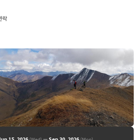
연락
Jun 15, 2026
—
Sep 30, 2026
(Wed)
(Mon)