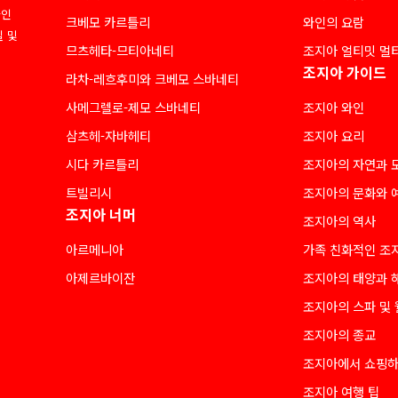
라인
크베모 카르틀리
와인의 요람
질 및
므츠헤타-므티아네티
조지아 얼티밋 멀
조지아 가이드
라차-레흐후미와 크베모 스바네티
사메그렐로-제모 스바네티
조지아 와인
삼츠헤-자바헤티
조지아 요리
시다 카르틀리
조지아의 자연과 
트빌리시
조지아의 문화와 
조지아 너머
조지아의 역사
아르메니아
가족 친화적인 조
아제르바이잔
조지아의 태양과 
조지아의 스파 및
조지아의 종교
조지아에서 쇼핑
조지아 여행 팁