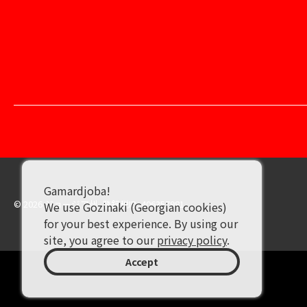
Gamardjoba!
© 2026 ジョージア州. 登録税ID: 406357981
We use Gozinaki (Georgian cookies)
for your best experience. By using our
site, you agree to our
privacy policy
.
Accept