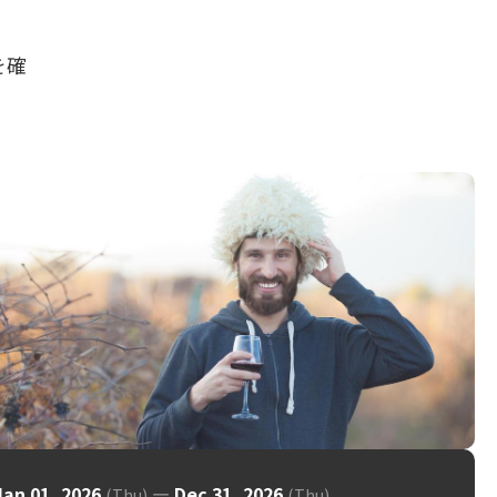
を確
Jan 01, 2026
—
Dec 31, 2026
(Thu)
(Thu)