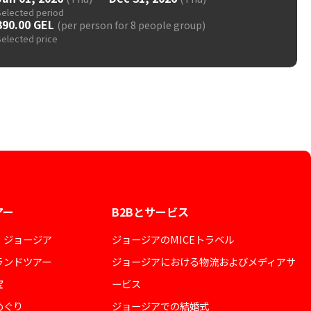
Selected period
390.00 GEL
(per person for 8 people group)
Selected price
アー
B2Bとサービス
・ジョージア
ジョージアのMICEトラベル
ランドツアー
ジョージアにおける物流およびメディアサ
宝
ービス
めぐり
ジョージアでの結婚式