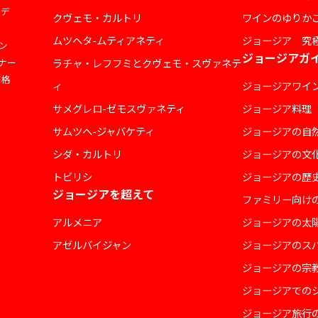
ェデ
クヴェモ・カルトリ
ワインのゆりか
ムツヘタ-ムティアネティ
ジョージア 究
ン
ジョージアガ
ナー
ラチャ・レフフミとクヴェモ・スヴァネテ
価格
ィ
ジョージアワイ
サメグレロ-ゼモスヴァネティ
ジョージア料理
サムツヘ-ジャバケティ
ジョージアの自
シダ・カルトリ
ジョージアの文
トビリシ
ジョージアの歴
ジョージアを超えて
ファミリー向け
アルメニア
ジョージアの太
アゼルバイジャン
ジョージアのス
ジョージアの宗
ジョージアでの
ジョージア旅行