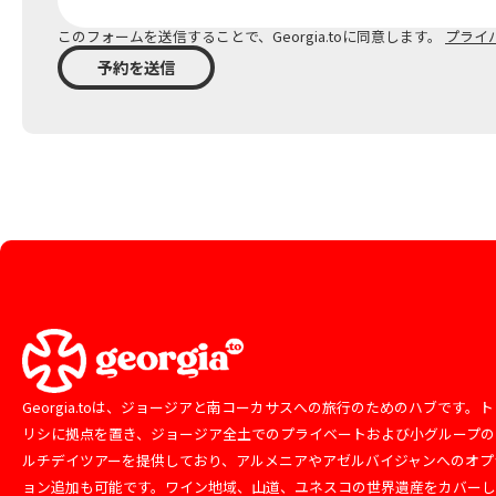
このフォームを送信することで、Georgia.toに同意します。
プライ
予約を送信
Georgia.toは、ジョージアと南コーカサスへの旅行のためのハブです。ト
リシに拠点を置き、ジョージア全土でのプライベートおよび小グループの
ルチデイツアーを提供しており、アルメニアやアゼルバイジャンへのオプ
ョン追加も可能です。ワイン地域、山道、ユネスコの世界遺産をカバー