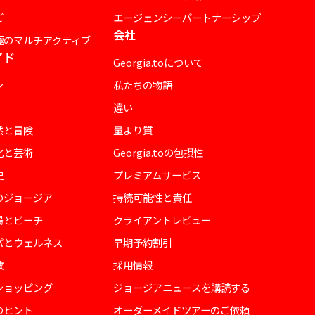
ご
エージェンシーパートナーシップ
会社
極のマルチアクティブ
イド
Georgia.toについて
ン
私たちの物語
違い
然と冒険
量より質
化と芸術
Georgia.toの包摂性
史
プレミアムサービス
のジョージア
持続可能性と責任
陽とビーチ
クライアントレビュー
パとウェルネス
早期予約割引
教
採用情報
ショッピング
ジョージアニュースを購読する
のヒント
オーダーメイドツアーのご依頼