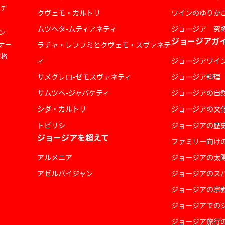
ェデ
クヴェモ・カルトリ
ワインのゆりか
ムツヘタ-ムティアネティ
ジョージア 究
ン
ジョージアガ
ナー
ラチャ・レフフミとクヴェモ・スヴァネテ
価格
ィ
ジョージアワイ
サメグレロ-ゼモスヴァネティ
ジョージア料理
サムツヘ-ジャバケティ
ジョージアの自
シダ・カルトリ
ジョージアの文
トビリシ
ジョージアの歴
ジョージアを超えて
ファミリー向け
アルメニア
ジョージアの太
アゼルバイジャン
ジョージアのス
ジョージアの宗
ジョージアでの
ジョージア旅行