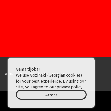
Gamardjoba!
© 2026 ジョージア州. 登録税ID: 406357981
We use Gozinaki (Georgian cookies)
for your best experience. By using our
site, you agree to our
privacy policy
.
Accept