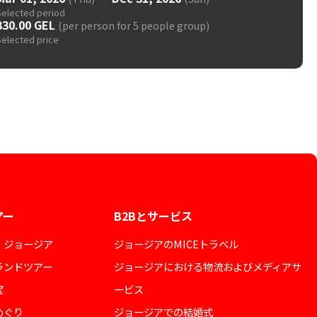
Selected period
330.00 GEL
(per person for 5 people group)
Selected price
アー
B2Bとサービス
・ジョージア
ジョージアのMICEトラベル
ランドツアー
ジョージアにおける物流およびメディアサ
宝
ービス
めぐり
ジョージアでの結婚式