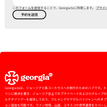
このフォームを送信することで、Georgia.toに同意します。
プライ
予約を送信
Georgia.toは、ジョージアと南コーカサスへの旅行のためのハブです。ト
リシに拠点を置き、ジョージア全土でのプライベートおよび小グループの
ルチデイツアーを提供しており、アルメニアやアゼルバイジャンへのオプ
ョン追加も可能です。ワイン地域、山道、ユネスコの世界遺産をカバー