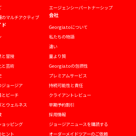
ご
エージェンシーパートナーシップ
会社
極のマルチアクティブ
イド
Georgia.toについて
ン
私たちの物語
違い
然と冒険
量より質
化と芸術
Georgia.toの包摂性
史
プレミアムサービス
のジョージア
持続可能性と責任
陽とビーチ
クライアントレビュー
パとウェルネス
早期予約割引
教
採用情報
ショッピング
ジョージアニュースを購読する
のヒント
オーダーメイドツアーのご依頼