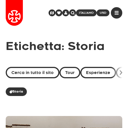
ITALIANO
USD
Etichetta: Storia
Cerca in tutto il sito
Tour
Esperienze
De
Storia