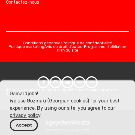
Contactez-nous
Conditions générales
Politique de confidentialité
Politique marketing
Avis de droit d'auteur
Programme d'affiliation
Plan du site
© 2026 Georgia.to. Numéro d'identification fiscale enregistré :
Gamardjoba!
406357981
We use Gozinaki (Georgian cookies) for your best
experience. By using our site, you agree to our
privacy policy
.
Accept
Conception et développement