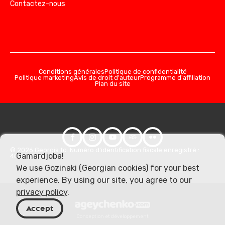
Contactez-nous
Conditions générales
Politique de confidentialité
Politique marketing
Avis de droit d'auteur
Programme d'affiliation
Plan du site
© 2026 Georgia.to. Numéro d'identification fiscale enregistré :
Gamardjoba!
406357981
We use Gozinaki (Georgian cookies) for your best
experience. By using our site, you agree to our
privacy policy
.
Accept
Conception et développement