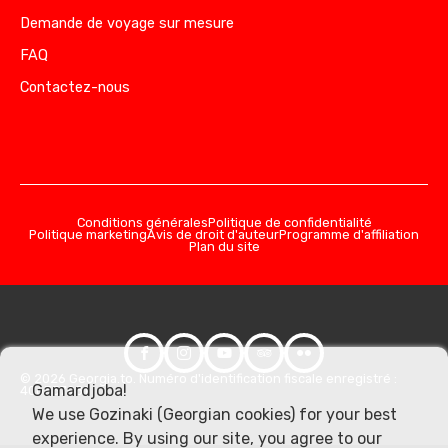
Demande de voyage sur mesure
FAQ
Contactez-nous
Conditions générales
Politique de confidentialité
Politique marketing
Avis de droit d'auteur
Programme d'affiliation
Plan du site
© 2026 Georgia.to. Numéro d'identification fiscale enregistré :
Gamardjoba!
406357981
We use Gozinaki (Georgian cookies) for your best
experience. By using our site, you agree to our