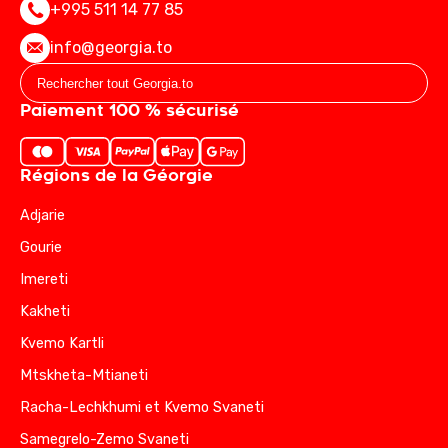
+995 511 14 77 85
info@georgia.to
Paiement 100 % sécurisé
Régions de la Géorgie
Adjarie
Gourie
Imereti
Kakheti
Kvemo Kartli
Mtskheta-Mtianeti
Racha-Lechkhumi et Kvemo Svaneti
Samegrelo-Zemo Svaneti