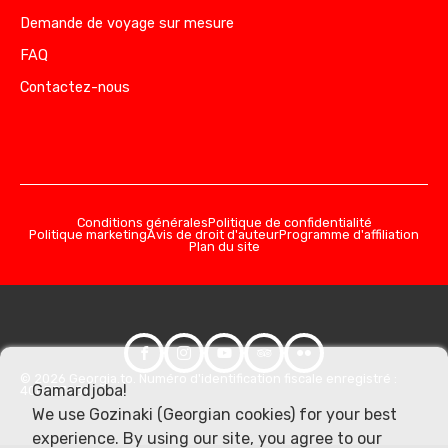
Demande de voyage sur mesure
FAQ
Contactez-nous
Conditions générales
Politique de confidentialité
Politique marketing
Avis de droit d'auteur
Programme d'affiliation
Plan du site
© 2026 Georgia.to. Numéro d'identification fiscale enregistré :
Gamardjoba!
406357981
We use Gozinaki (Georgian cookies) for your best
experience. By using our site, you agree to our