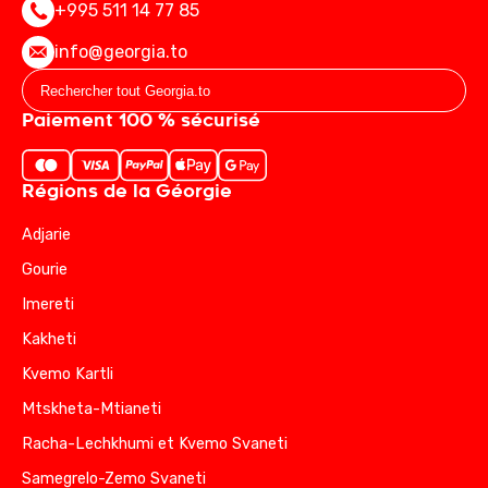
+995 511 14 77 85
info@georgia.to
Paiement 100 % sécurisé
Régions de la Géorgie
Adjarie
Gourie
Imereti
Kakheti
Kvemo Kartli
Mtskheta-Mtianeti
Racha-Lechkhumi et Kvemo Svaneti
Samegrelo-Zemo Svaneti