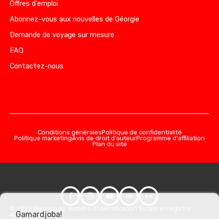
Offres d'emploi
Abonnez-vous aux nouvelles de Géorgie
Demande de voyage sur mesure
FAQ
Contactez-nous
Conditions générales
Politique de confidentialité
Politique marketing
Avis de droit d'auteur
Programme d'affiliation
Plan du site
© 2026 Georgia.to. Numéro d'identification fiscale enregistré :
Gamardjoba!
406357981