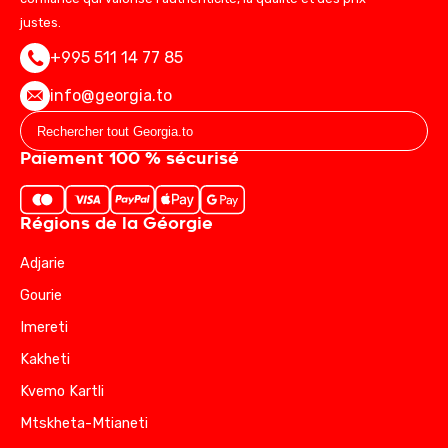
justes.
+995 511 14 77 85
info@georgia.to
Paiement 100 % sécurisé
Régions de la Géorgie
Adjarie
Gourie
Imereti
Kakheti
Kvemo Kartli
Mtskheta-Mtianeti