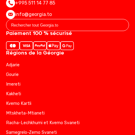
+995 511 14 77 85
info@georgia.to
Paiement 100 % sécurisé
Régions de la Géorgie
Adjarie
Gourie
Imereti
Kakheti
Kvemo Kartli
Mtskheta-Mtianeti
Racha-Lechkhumi et Kvemo Svaneti
Samegrelo-Zemo Svaneti