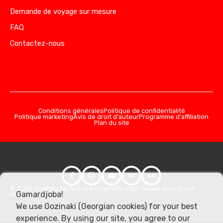
Demande de voyage sur mesure
FAQ
Contactez-nous
Conditions générales
Politique de confidentialité
Politique marketing
Avis de droit d'auteur
Programme d'affiliation
Plan du site
© 2026 Georgia.to. Numéro d'identification fiscale enregistré :
Gamardjoba!
406357981
We use Gozinaki (Georgian cookies) for your best
experience. By using our site, you agree to our