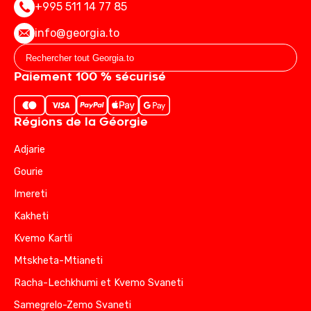
+995 511 14 77 85
info@georgia.to
Paiement 100 % sécurisé
Régions de la Géorgie
Adjarie
Gourie
Imereti
Kakheti
Kvemo Kartli
Mtskheta-Mtianeti
Racha-Lechkhumi et Kvemo Svaneti
Samegrelo-Zemo Svaneti