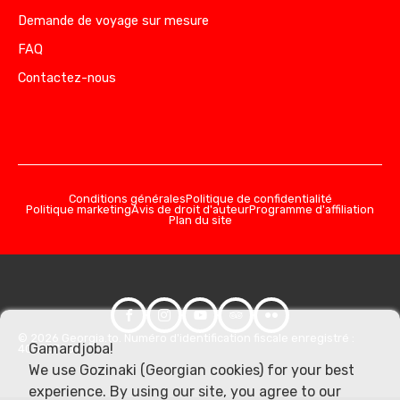
Demande de voyage sur mesure
FAQ
Contactez-nous
Conditions générales
Politique de confidentialité
Politique marketing
Avis de droit d'auteur
Programme d'affiliation
Plan du site
© 2026 Georgia.to. Numéro d'identification fiscale enregistré :
Gamardjoba!
406357981
We use Gozinaki (Georgian cookies) for your best
experience. By using our site, you agree to our