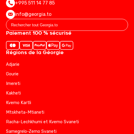
+995 511 14 77 85
info@georgia.to
Paiement 100 % sécurisé
Régions de la Géorgie
Adjarie
Gourie
Imereti
Kakheti
Kvemo Kartli
Mtskheta-Mtianeti
Racha-Lechkhumi et Kvemo Svaneti
Samegrelo-Zemo Svaneti