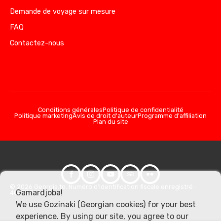
Demande de voyage sur mesure
FAQ
Contactez-nous
Conditions générales
Politique de confidentialité
Politique marketing
Avis de droit d'auteur
Programme d'affiliation
Plan du site
© 2026 Georgia.to. Numéro d'identification fiscale enregistré :
Gamardjoba!
406357981
We use Gozinaki (Georgian cookies) for your best
experience. By using our site, you agree to our