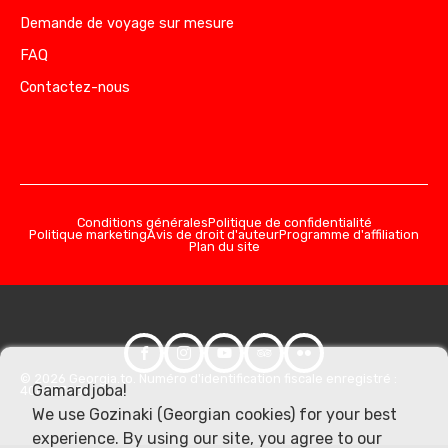
Demande de voyage sur mesure
FAQ
Contactez-nous
Conditions générales
Politique de confidentialité
Politique marketing
Avis de droit d'auteur
Programme d'affiliation
Plan du site
© 2026 Georgia.to. Numéro d'identification fiscale enregistré :
Gamardjoba!
406357981
We use Gozinaki (Georgian cookies) for your best
experience. By using our site, you agree to our