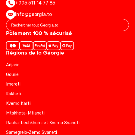
+995 511 14 77 85
info@georgia.to
Paiement 100 % sécurisé
Régions de la Géorgie
Adjarie
Gourie
Imereti
Kakheti
Kvemo Kartli
Mtskheta-Mtianeti
Racha-Lechkhumi et Kvemo Svaneti
Samegrelo-Zemo Svaneti