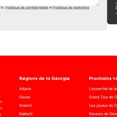
.to.
Politique de confidentialité
et
Politique de marketing
.
Régions de la Géorgie
Prochains v
Adjarie
L'essentiel de l
e
Gourie
Grand Tour de G
en
Imereti
Les joyaux du 
ns
Kakheti
Saveurs de Géor
s