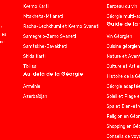
Kvemo Kartli
Berceau du vin
Mtskheta-Mtianeti
Géorgie multi-a
Guide de la
Racha-Lechkhumi et Kvemo Svaneti
e
 les
Samegrelo-Zemo Svaneti
Vin Géorgien
nce
Samtskhe-Javakheti
Cuisine géorgie
Shida Kartli
Nature et Avent
Tbilissi
Culture et Art e
Au-delà de la Géorgie
Histoire de la G
Arménie
Géorgie adaptée
Azerbaïdjan
Soleil et Plage 
Spa et Bien-êtr
Religion en Géor
Shopping en Géo
Conseils de voy