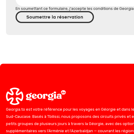
En soumettant ce formulaire, j'accepte les conditions de Georgia
Soumettre la réservation
Georgia.to est votre référence pour les voyages en Géorgie et dans l
Sud-Caucase. Basés à Tbilissi, nous proposons des circuits privés et 
petits groupes de plusieurs jours à travers la Géorgie, avec des optio
supplémentaires vers l'Arménie et l'Azerbaïdjan — couvrant les région