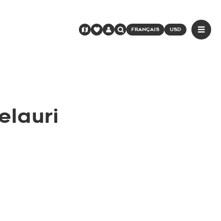
FRANÇAIS
USD
elauri