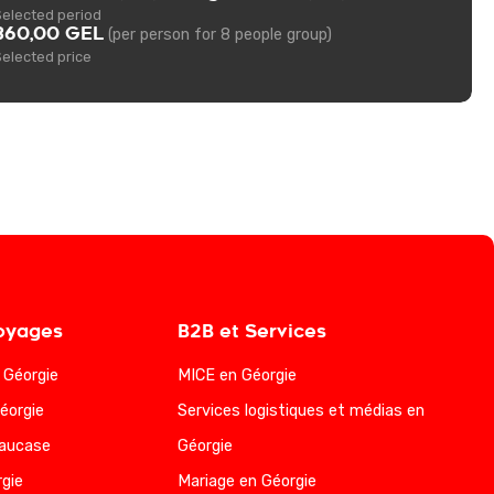
Selected period
360,00 GEL
(per person for 8 people group)
Selected price
oyages
B2B et Services
a Géorgie
MICE en Géorgie
éorgie
Services logistiques et médias en
Caucase
Géorgie
gie
Mariage en Géorgie