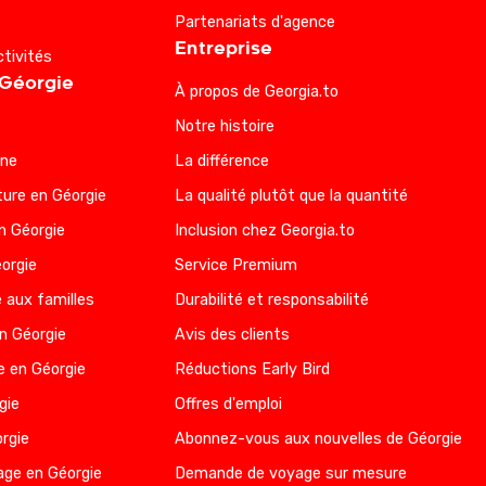
Partenariats d'agence
Entreprise
ctivités
 Géorgie
À propos de Georgia.to
Notre histoire
nne
La différence
ure en Géorgie
La qualité plutôt que la quantité
n Géorgie
Inclusion chez Georgia.to
éorgie
Service Premium
 aux familles
Durabilité et responsabilité
en Géorgie
Avis des clients
e en Géorgie
Réductions Early Bird
gie
Offres d'emploi
rgie
Abonnez-vous aux nouvelles de Géorgie
age en Géorgie
Demande de voyage sur mesure