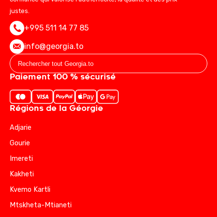
justes.
+995 511 14 77 85
info@georgia.to
Paiement 100 % sécurisé
Régions de la Géorgie
Adjarie
Gourie
Imereti
Kakheti
Kvemo Kartli
Mtskheta-Mtianeti