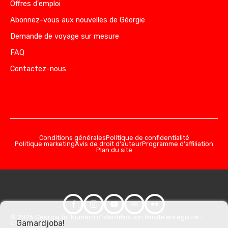
Offres d'emploi
Abonnez-vous aux nouvelles de Géorgie
Demande de voyage sur mesure
FAQ
Contactez-nous
Conditions générales
Politique de confidentialité
Politique marketing
Avis de droit d'auteur
Programme d'affiliation
Plan du site
© 2026 Georgia.to. Numéro d'identification fiscale enregistré :
Gamardjoba!
406357981