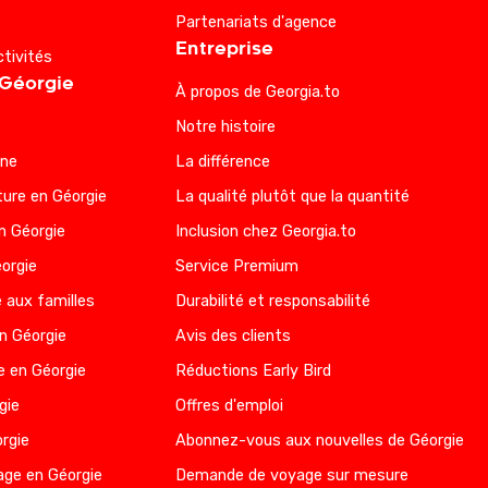
Partenariats d'agence
Entreprise
ctivités
 Géorgie
À propos de Georgia.to
Notre histoire
nne
La différence
ure en Géorgie
La qualité plutôt que la quantité
n Géorgie
Inclusion chez Georgia.to
éorgie
Service Premium
 aux familles
Durabilité et responsabilité
en Géorgie
Avis des clients
e en Géorgie
Réductions Early Bird
gie
Offres d'emploi
rgie
Abonnez-vous aux nouvelles de Géorgie
age en Géorgie
Demande de voyage sur mesure