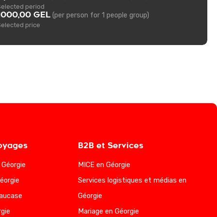
Selected period
1000,00 GEL
(per person for 1 people group)
Selected price
oyages
B2B et Services
a Géorgie
MICE en Géorgie
éorgie
Services logistiques et médias en
Caucase
Géorgie
gie
Mariage en Géorgie