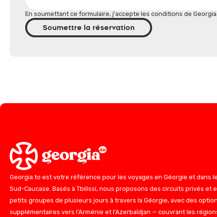
En soumettant ce formulaire, j'accepte les conditions de Georgia
Soumettre la réservation
Georgia.to est votre référence pour les voyages en Géorgie et dans l
Sud-Caucase. Basés à Tbilissi, nous proposons des circuits privés et 
petits groupes de plusieurs jours à travers la Géorgie, avec des optio
supplémentaires vers l'Arménie et l'Azerbaïdjan — couvrant les région