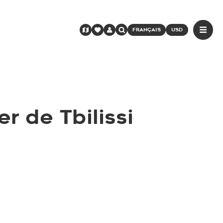
FRANÇAIS
USD
r de Tbilissi