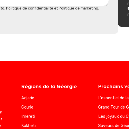
.to.
Politique de confidentialité
et
Politique de marketing
.
Régions de la Géorgie
Prochains v
Adjarie
L'essentiel de l
e
Gourie
Grand Tour de G
en
Imereti
Les joyaux du 
ns
Kakheti
Saveurs de Géor
s