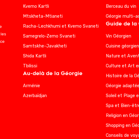
Kvemo Kartli
Berceau du vin
Mtskheta-Mtianeti
Géorgie multi-a
Guide de la
Racha-Lechkhumi et Kvemo Svaneti
e
 les
Samegrelo-Zemo Svaneti
Vin Géorgien
nce
Samtskhe-Javakheti
Cuisine géorgie
Shida Kartli
Nature et Avent
Tbilissi
Culture et Art e
Au-delà de la Géorgie
Histoire de la G
Arménie
Géorgie adaptée
Azerbaïdjan
Soleil et Plage 
Spa et Bien-êtr
Religion en Géor
Shopping en Géo
Conseils de voy