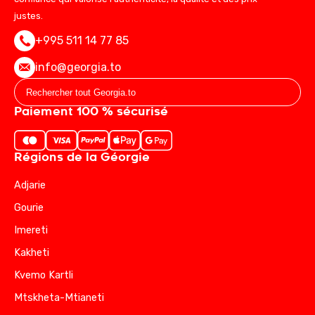
justes.
+995 511 14 77 85
info@georgia.to
Paiement 100 % sécurisé
Régions de la Géorgie
Adjarie
Gourie
Imereti
Kakheti
Kvemo Kartli
Mtskheta-Mtianeti