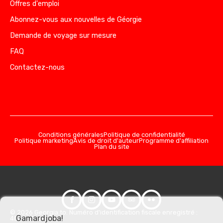
Offres d'emploi
Abonnez-vous aux nouvelles de Géorgie
Demande de voyage sur mesure
FAQ
Contactez-nous
Conditions générales
Politique de confidentialité
Politique marketing
Avis de droit d'auteur
Programme d'affiliation
Plan du site
© 2026 Georgia.to. Numéro d'identification fiscale enregistré :
Gamardjoba!
406357981