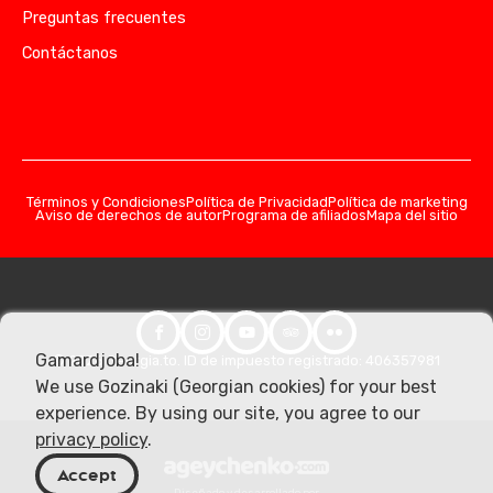
Preguntas frecuentes
Contáctanos
Términos y Condiciones
Política de Privacidad
Política de marketing
Aviso de derechos de autor
Programa de afiliados
Mapa del sitio
Gamardjoba!
© 2026 Georgia.to. ID de impuesto registrado: 406357981
We use Gozinaki (Georgian cookies) for your best
experience. By using our site, you agree to our
privacy policy
.
Accept
Diseñado y desarrollado por