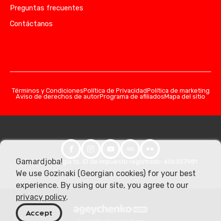
Preguntas frecuentes
Contáctanos
Términos y Condiciones
Política de Privacidad
Política de marketing
Aviso de derechos de autor
Programa de afiliados
Mapa del sitio
Gamardjoba!
© 2026 Georgia.to. ID de impuesto registrado: 406357981
We use Gozinaki (Georgian cookies) for your best
experience. By using our site, you agree to our
privacy policy
.
Accept
Diseñado y desarrollado por