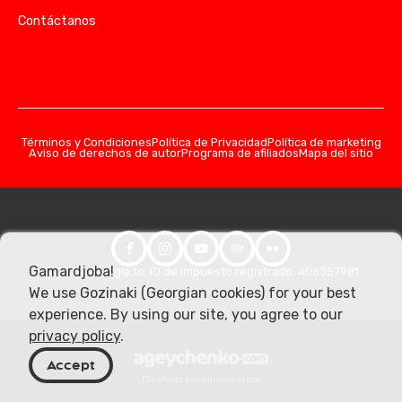
Contáctanos
Términos y Condiciones
Política de Privacidad
Política de marketing
Aviso de derechos de autor
Programa de afiliados
Mapa del sitio
Gamardjoba!
© 2026 Georgia.to. ID de impuesto registrado: 406357981
We use Gozinaki (Georgian cookies) for your best
experience. By using our site, you agree to our
privacy policy
.
Accept
Diseñado y desarrollado por